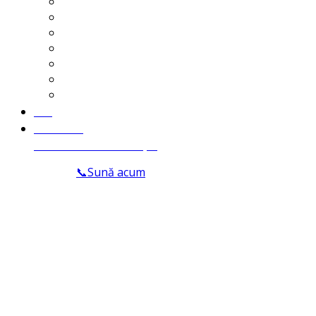
Drept Societar
Dreptul Muncii
Dreptul Proprietatii Intelectuale
Dreptul Familiei
Furt De Energie
Onorarii Avocat Pitesti
Recuperari Creante
Blog
Contact
Suna: Avocat Pitești
📞Sună acum
Accidente
Home
Accidente