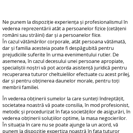
Ne punem la dispoziție experiența și profesionalismul în
vederea reprezentării atât a persoanelor fizice (cetățeni
români sau străini) dar și a persoanelor fiice.
În cazul vătămărilor corporale, atât persoana vătămată,
dar și familia acesteia poate fi despăgubită pentru
prejudiciile suferite în urma evenimentului rutier. De
asemenea, în cazul decesului unei persoane apropiate,
specialiștii noștri vă pot acorda asistență juridică pentru
recuperarea tuturor cheltuielilor efectuate cu acest prilej,
dar și pentru obținerea daunelor morale, pentru toți
membrii familiei.
În vederea obținerii sumelor la care sunteți îndreptățit,
societatea noastră vă poate consilia, în mod profesionist,
metodic și procedurizat în fața societăților de asigurări, în
vederea obținerii soluțiilor optime, la masa negocierilor.
În situația în care nu se poate ajunge la un acord, vă
punem la dispoziție expertiza noastră în fața tuturor