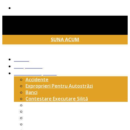
Telefon:
+4 0749 030 344
Email:
contact@legalro.ro
Adresa:
Str. Smeurei nr 15, Bl.
Hermes B, Ap. 1, Pitești, Argeș
SUNA ACUM
Acasa
Despre Noi
Arii De Acoperire
Accidente
Exproprieri Pentru Autostrăzi
Banci
Contestare Executare Silită
Drept Civil
Drept Comunitar
Drept Fiscal Si Administrativ
Drept Penal