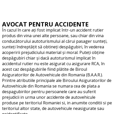
AVOCAT PENTRU ACCIDENTE
În cazul în care ați fost implicat într-un accident rutier
produs din vina unei alte persoane, sau chiar din vina
conducătorului autoturismului al cărui pasager sunteți,
sunteți îndreptățit să obtineți despăgubiri, în vederea
acoperirii prejudiciului material și moral. Puteți obține
despăgubiri chiar și dacă autoturismul implicat în
accidentul rutier nu este asigurat cu asigurare RCA, în
acest caz despăgubirile fiind plătite de Biroul
Asiguratorilor de Autovehicule din Romania (B.A.A.R.).
Printre atributiile principale ale Biroului Asiguratorilor de
Autovehicule din Romania se numara cea de plata a
despagubirilor pentru persoanele care au suferit
prejudicii in urma unor accidente de autovehicule
produse pe teritoriul Romaniei si, in anumite conditii si pe
teritoriul altor state, de autovehicule neasigurate sau