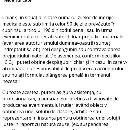
neidentificate.
Chiar și în situația în care numărul zilelor de îngrijiri
medicale este sub limita celor 90 de zile prevăzute în
cuprinsul articolui 196 din codul penal, sau în urma
evenimentului rutier ați suferit doar prejudicii materiale
(avarierea autoturismului dumneavoastră) sunteți
îndreptățit să obțineți despăgubiri sau contravaloarea
prejudiciului material. De asemenea, conform deciziilor
I.C.C.J., puteți obține despăgubiri chiar și în cazul în care v-
ați împăcat cu responsabilul de producerea accidentului
sau nu ați formulat plângerea penală în termenul
necesar.
Cu toate acestea, putem asigura asistența, cu
profesionalism, a persoanelor pretins a fi vinovate de
producerea evenimentului rutier, având obiectiv
obținerea unei soluții de clasare, achitare sau
reprezentare in instanța pentru obținerea unei soluții
juste in raport cu natura cauzei (ex. suspendarea