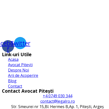
acebook-
Twitter
f
Link-uri Utile
Acasa
Avocat Pitești
Despre Noi
Arii de Acoperire
Blog
Contact
Contact Avocat Pitești
+4 0749 030 344
contact@legalro.ro
Str. Smeurei nr 15,Bl. Hermes B,Ap. 1, Pitești, Argeș