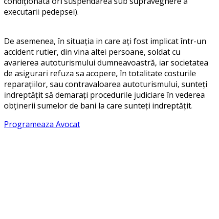
condiționată ori suspendarea sub supraveghere a
executarii pedepsei).
De asemenea, în situația in care ați fost implicat într-un
accident rutier, din vina altei persoane, soldat cu
avarierea autoturismului dumneavoastră, iar societatea
de asigurari refuza sa acopere, în totalitate costurile
reparațiilor, sau contravaloarea autoturismului, sunteți
indreptățit să demarați procedurile judiciare în vederea
obținerii sumelor de bani la care sunteți indreptățit.
Programeaza Avocat