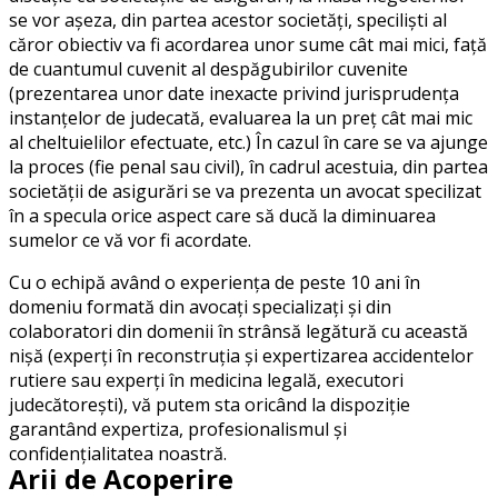
se vor așeza, din partea acestor societăți, speciliști al
căror obiectiv va fi acordarea unor sume cât mai mici, față
de cuantumul cuvenit al despăgubirilor cuvenite
(prezentarea unor date inexacte privind jurisprudența
instanțelor de judecată, evaluarea la un preț cât mai mic
al cheltuielilor efectuate, etc.) În cazul în care se va ajunge
la proces (fie penal sau civil), în cadrul acestuia, din partea
societății de asigurări se va prezenta un avocat specilizat
în a specula orice aspect care să ducă la diminuarea
sumelor ce vă vor fi acordate.
Cu o echipă având o experiența de peste 10 ani în
domeniu formată din avocați specializați și din
colaboratori din domenii în strânsă legătură cu această
nișă (experți în reconstruția și expertizarea accidentelor
rutiere sau experți în medicina legală, executori
judecătorești), vă putem sta oricând la dispoziție
garantând expertiza, profesionalismul și
confidențialitatea noastră.
Arii de Acoperire