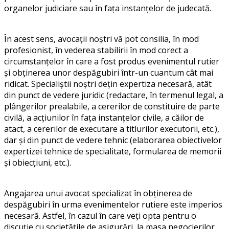
organelor judiciare sau în fața instanțelor de judecată.
În acest sens, avocații noștri vă pot consilia, în mod
profesionist, în vederea stabilirii în mod corect a
circumstanțelor în care a fost produs evenimentul rutier
și obținerea unor despăgubiri într-un cuantum cât mai
ridicat. Specialiștii noștri dețin expertiza necesară, atât
din punct de vedere juridic (redactare, în termenul legal, a
plângerilor prealabile, a cererilor de constituire de parte
civilă, a acțiunilor în fața instanțelor civile, a căilor de
atact, a cererilor de executare a titlurilor executorii, etc.),
dar și din punct de vedere tehnic (elaborarea obiectivelor
expertizei tehnice de specialitate, formularea de memorii
și obiecțiuni, etc.).
Angajarea unui avocat specializat în obținerea de
despăgubiri în urma evenimentelor rutiere este imperios
necesară. Astfel, în cazul în care veți opta pentru o
discuție cu societățile de asigurări, la masa negocierilor