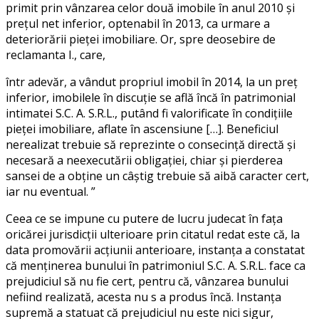
primit prin vânzarea celor două imobile în anul 2010 şi
preţul net inferior, optenabil în 2013, ca urmare a
deteriorării pieţei imobiliare. Or, spre deosebire de
reclamanta I., care,
într adevăr, a vândut propriul imobil în 2014, la un preţ
inferior, imobilele în discuţie se află încă în patrimonial
intimatei S.C. A. S.R.L., putând fi valorificate în condiţiile
pieţei imobiliare, aflate în ascensiune […]. Beneficiul
nerealizat trebuie să reprezinte o consecinţă directă şi
necesară a neexecutării obligaţiei, chiar şi pierderea
sansei de a obţine un câştig trebuie să aibă caracter cert,
iar nu eventual. ”
Ceea ce se impune cu putere de lucru judecat în faţa
oricărei jurisdicţii ulterioare prin citatul redat este că, la
data promovării acţiunii anterioare, instanţa a constatat
că menţinerea bunului în patrimoniul S.C. A. S.R.L. face ca
prejudiciul să nu fie cert, pentru că, vânzarea bunului
nefiind realizată, acesta nu s a produs încă. Instanţa
supremă a statuat că prejudiciul nu este nici sigur,