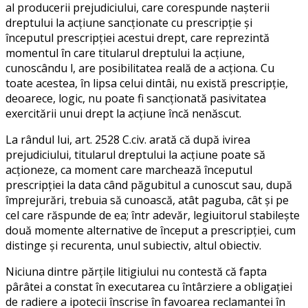
al producerii prejudiciului, care corespunde naşterii
dreptului la acţiune sancţionate cu prescripţie şi
începutul prescripţiei acestui drept, care reprezintă
momentul în care titularul dreptului la acţiune,
cunoscându l, are posibilitatea reală de a acţiona. Cu
toate acestea, în lipsa celui dintâi, nu există prescripţie,
deoarece, logic, nu poate fi sancţionată pasivitatea
exercitării unui drept la acţiune încă nenăscut.
La rândul lui, art. 2528 C.civ. arată că după ivirea
prejudiciului, titularul dreptului la acţiune poate să
acţioneze, ca moment care marchează începutul
prescripţiei la data când păgubitul a cunoscut sau, după
împrejurări, trebuia să cunoască, atât paguba, cât şi pe
cel care răspunde de ea; într adevăr, legiuitorul stabileşte
două momente alternative de început a prescripţiei, cum
distinge şi recurenta, unul subiectiv, altul obiectiv.
Niciuna dintre părţile litigiului nu contestă că fapta
pârâtei a constat în executarea cu întârziere a obligaţiei
de radiere a ipotecii înscrise în favoarea reclamantei în