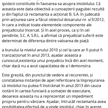
ipotecii constituite în favoarea sa asupra imobilului. Că
aceasta este data obiectivă a cunoaşterii pagubei rezultă
şi din faptul că reclamanta a acţionat B. S.A. în judecată
prin acţiunea care a făcut obiectul dosarului nr. x/3/2012,
în care a indicat toate elementele componente ale
prejudiciului încercat. Şi în acel proces, ca şi în cel
pendinte, S.C. A. S.R.L. a afirmat că prejudicial suferit este
determinat de diferenţa dintre valoarea de piaţă
a bunului la nivelul anului 2010 şi cel la care ar fi putut fi
tranzacţionat în anul 2013, aşadar aceasta a
cunoscut,existenţa unui prejudiciu încă din acel moment,
chiar dacă nu a avut capacitatea de a l demonstra.
Este greşită, din punctul de vedere al recurentei, şi
constatarea instanţei de apel referitoare la împrejurarea
că imobilul nu putea fi înstrăinat în anul 2013 din cauza
notării în cartea funciară a somaţiei de executare,
deoarece aceasta nu a reprezentat un impediment
propriu pentru vânzare. Aşadar, întrucât reclamanta avea
posibilitatea efectivă de a vinde imobilul, chiar în aceste