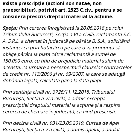
exista prescripţie (actioni non natae, non
praescribitur), potrivit art. 2523 C.civ., pentru a se
considera prescris dreptul material la acţiune.
Speţa:
Prin cererea înregistrată la 20.06.2018 pe rolul
Tribunalului Bucureşti, Secţia a VI a civilă, reclamanta S.C.
A. S.R.L. a chemat în judecată pe pârâta B. S.A., solicitând
instanţei ca prin hotărârea pe care o va pronunţa să
oblige pârâta la plata către reclamantă a sumei de
150.000 euro, cu titlu de prejudiciu material suferit de
aceasta, ca urmare a nerespectării clauzelor contractelor
de credit nr. 113/2006 şi nr. 69/2007, la care se adaugă
dobânda legală, calculată până la data plăţii.
Prin sentinţa civilă nr. 3726/11.12.2018, Tribunalul
Bucureşti, Secţia a VI a civilă, a admis excepţia
prescripţiei dreptului material la acţiune şi a respins
cererea de chemare în judecată, ca fiind prescrisă.
Prin decizia civilă nr. 931/23.05.2019, Curtea de Apel
Bucureşti, Secţia a V a civilă, a admis apelul, a anulat