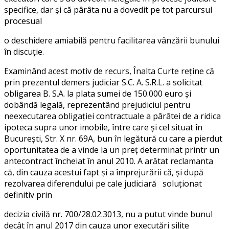
specifice, dar şi că pârâta nu a dovedit pe tot parcursul
procesual
o deschidere amiabilă pentru facilitarea vânzării bunului
în discuţie.
Examinând acest motiv de recurs, Înalta Curte reţine că
prin prezentul demers judiciar S.C. A. S.R.L. a solicitat
obligarea B. S.A. la plata sumei de 150.000 euro şi
dobândă legală, reprezentând prejudiciul pentru
neexecutarea obligaţiei contractuale a pârâtei de a ridica
ipoteca supra unor imobile, între care şi cel situat în
Bucureşti, Str. X nr. 69A, bun în legătură cu care a pierdut
oportunitatea de a vinde la un preţ determinat printr un
antecontract încheiat în anul 2010. A arătat reclamanta
că, din cauza acestui fapt şi a împrejurării că, şi după
rezolvarea diferendului pe cale judiciară soluţionat
definitiv prin
decizia civilă nr. 700/28.02.3013, nu a putut vinde bunul
decât în anul 2017 din cauza unor executări silite