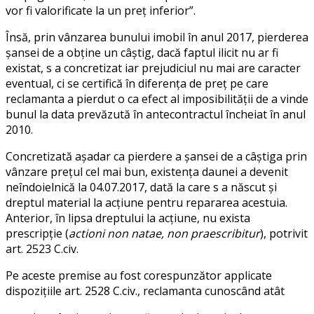
vor fi valorificate la un preţ inferior”.
Însă, prin vânzarea bunului imobil în anul 2017, pierderea
şansei de a obţine un câştig, dacă faptul ilicit nu ar fi
existat, s a concretizat iar prejudiciul nu mai are caracter
eventual, ci se certifică în diferenţa de preţ pe care
reclamanta a pierdut o ca efect al imposibilităţii de a vinde
bunul la data prevăzută în antecontractul încheiat în anul
2010.
Concretizată aşadar ca pierdere a şansei de a câştiga prin
vânzare preţul cel mai bun, existenţa daunei a devenit
neîndoielnică la 04.07.2017, dată la care s a născut şi
dreptul material la acţiune pentru repararea acestuia.
Anterior, în lipsa dreptului la acţiune, nu exista
prescripţie (
actioni non
natae, non praescribitur
), potrivit
art. 2523 C.civ.
Pe aceste premise au fost corespunzător applicate
dispoziţiile art. 2528 C.civ., reclamanta cunoscând atât