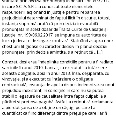
statuate prin decizia pronunţată în dosarul nr. x/3/2012,
în care S.C. A. S.R.L. a cunoscut toate elementele
răspunderii, acţionând în justiţie pentru repararea
prejudiciului determinat de faptul ilicit în discuţie, totuşi,
instanţa supremă arată că prin decizia irevocabilă
pronunţată în acest dosar de Înalta Curte de Casaţie şi
Justiţie, nr. 199/06.02.2017, se impune cu autoritate de
lucru judecat o dezlegare contrară. Statuând asupra unor
chestiuni litigioase cu caracter decisiv în planul deciziei
pronunţate, prin decizia amintită, s a reţinut că „ […]
Concret, deşi erau îndeplinite condiţiile pentru a fi radiate
sarcinile în anul 2010, banca şi a executat cu întârziere
această obligaţie, abia în anul 2013. Însă, deşipârâta, cu
vinovăţie, şi a executat cu întârziere o obligaţie
contractuală, instanţa de apel a dispus indemnizarea unui
prejudiciu inexistent, în condiţiile în care nu se putea
stabili o legătură de cauzalitate între fapta culpabilă a
pârâtei şi pretinsa pagubă. Astfel, a reţinut că reclamanta
a pierdut şansa de a obţine un câştig, pe care l a
cuantificat ca fiind diferenţa dintre preţul pe care l ar fi