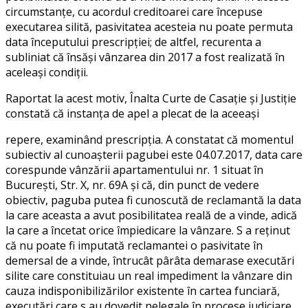
circumstanţe, cu acordul creditoarei care începuse
executarea silită, pasivitatea acesteia nu poate permuta
data începutului prescripţiei; de altfel, recurenta a
subliniat că însăşi vânzarea din 2017 a fost realizată în
aceleaşi condiţii.
Raportat la acest motiv, Înalta Curte de Casaţie şi Justiţie
constată că instanţa de apel a plecat de la aceeaşi
repere, examinând prescripţia. A constatat că momentul
subiectiv al cunoaşterii pagubei este 04.07.2017, data care
corespunde vânzării apartamentului nr. 1 situat în
Bucureşti, Str. X, nr. 69A şi că, din punct de vedere
obiectiv, paguba putea fi cunoscută de reclamantă la data
la care aceasta a avut posibilitatea reală de a vinde, adică
la care a încetat orice împiedicare la vânzare. S a reţinut
că nu poate fi imputată reclamantei o pasivitate în
demersal de a vinde, întrucât pârâta demarase executări
silite care constituiau un real impediment la vânzare din
cauza indisponibilizărilor existente în cartea funciară,
executări care s au dovedit nelegale în procese judiciare