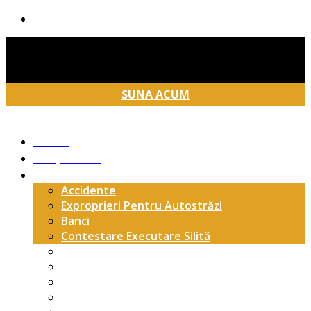
Telefon:
+4 0749 030 344
Email:
contact@legalro.ro
Adresa:
Str. Smeurei nr 15, Bl.
Hermes B, Ap. 1, Pitești, Argeș
SUNA ACUM
Acasa
Despre Noi
Arii De Acoperire
Accidente
Exproprieri Pentru Autostrăzi
Banci
Contestare Executare Silită
Drept Civil
Drept Comunitar
Drept Fiscal Si Administrativ
Drept Penal