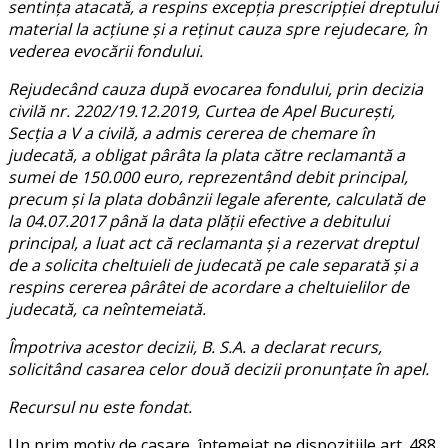
sentinţa atacată, a respins excepţia prescripţiei dreptului
material la acţiune şi a reţinut cauza spre rejudecare, în
vederea evocării fondului.
Rejudecând cauza după evocarea fondului, prin decizia
civilă nr. 2202/19.12.2019, Curtea de Apel Bucureşti,
Secţia a V a civilă, a admis cererea de chemare în
judecată, a obligat pârâta la plata către reclamantă a
sumei de 150.000 euro, reprezentând debit principal,
precum şi la plata dobânzii legale aferente, calculată de
la 04.07.2017 până la data plăţii efective a debitului
principal, a luat act că reclamanta şi a rezervat dreptul
de a solicita cheltuieli de judecată pe cale separată şi a
respins cererea pârâtei de acordare a cheltuielilor de
judecată, ca neîntemeiată.
Împotriva acestor decizii, B. S.A. a declarat recurs,
solicitând casarea celor două decizii pronunţate în apel.
Recursul nu este fondat.
Un prim motiv de casare, întemeiat pe dispoziţiile art. 488