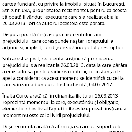
cartea funciară, cu privire la imobilul situat în Bucureşti,
Str. X nr. 69A, proprietatea reclamantei, pentru ca acesta
să poată fi vândut executare care s a realizat abia la
26.03.2013 ori că autorul acesteia este pârâta.
Disputa poartă însă asupra momentului ivirii
prejudiciului, care corespunde naşterii dreptului la
acţiune şi, implicit, condiţionează începutul prescripţiei.
Sub acest aspect, recurenta susţine că producerea
prejudiciului s a realizat la 26.03.2013, data la care pârâta
a emis adresa pentru radierea ipotecii, iar instanţa de
apel a considerat că acest moment se identifică cu cel la
care vânzarea bunului a fost încheiată, 04.07.2017.
Înalta Curte arată că, în dinamica ilicitului, 26.03.2013
reprezintă momentul la care, executându şi obligaţia,
elementul obiectiv al faptei ilicite este epuizat, însă acest
moment nu este cel al ivirii prejudiciului.
Deşi recurenta arată că afirmaţia sa are ca suport cele