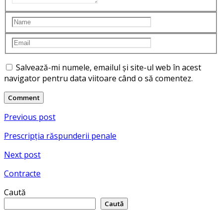
Salvează-mi numele, emailul și site-ul web în acest
navigator pentru data viitoare când o să comentez.
Navigare
Previous post
în
Prescripţia răspunderii penale
articole
Next post
Contracte
Caută
Caută