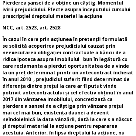
Pierderea şansei de a obţine un câştig. Momentul
ivirii prejudiciului. Efecte asupra începutului cursului
prescripţiei dreptului material la acţiune
NCC, art. 2523, art. 2528
În cazul în care prin acţiunea în pretenţii formulată
se solicită acoperirea prejudiciului cauzat prin
neexecutarea obligaţiei contractuale a băncii de a
ridica ipoteca asupra imobilului bun în legătură cu
care reclamanta a pierdut oportunitatea de a vinde
la un preţ determinat printr un antecontract încheiat
în anul 2010 , prejudiciul suferit fiind determinat de
diferenţa dintre preţul la care ar fi putut vinde
potrivit antecontractului şi cel efectiv obţinut în anul
2017 din vânzarea imobilului, concretizată ca
pierdere a sansei de a câştiga prin vânzare preţul
mai cel mai bun, existenţa daunei a devenit
neîndoielnică la data vânzării, dată la care s a născut
şi dreptul material la acţiune pentru repararea
acestuia. Anterior, în lipsa dreptului la acţiune, nu