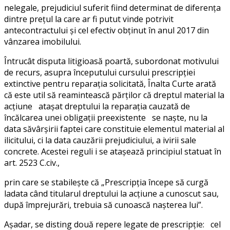
nelegale, prejudiciul suferit fiind determinat de diferenţa
dintre preţul la care ar fi putut vinde potrivit
antecontractului şi cel efectiv obţinut în anul 2017 din
vânzarea imobilului.
Întrucât disputa litigioasă poartă, subordonat motivului
de recurs, asupra începutului cursului prescripţiei
extinctive pentru reparaţia solicitată, Înalta Curte arată
că este util să reamintească părţilor că dreptul material la
acţiune ataşat dreptului la reparaţia cauzată de
încălcarea unei obligaţii preexistente se naşte, nu la
data săvârşirii faptei care constituie elementul material al
ilicitului, ci la data cauzării prejudiciului, a ivirii sale
concrete. Acestei reguli i se ataşează principiul statuat în
art. 2523 C.civ.,
prin care se stabileşte că „Prescripţia începe să curgă
ladata când titularul dreptului la acţiune a cunoscut sau,
după împrejurări, trebuia să cunoască naşterea lui”.
Aşadar, se disting două repere legate de prescripţie: cel