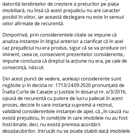
datorită tendinţelor de creştere a preţurilor pe piaţa
imobiliară, nu însă că acest prejudiciu nu are caracter
posibil în viitor, iar această dezlegare nu este în sensul
celor afirmate de recurentă.
Dimpotrivă, prin considerentele citate se impune că
analiza instanţei în litigiul anterior a clarificat că în acel
caz prejudiciul nu era produs, sigur că se va produce ori
iminent, ceea ce, consecvent prezentelor considerente,
impune concluzia că dreptul la acţiune nu era, pe cale de
consecinţă, născut.
Din acest punct de vedere, aceleaşi considerente sunt
regăsite şi în decizia nr. 1713/24.09.2020 pronunţată de
Înalta Curte de Casaţie şi Justiţie în dosarul nr. x/3/2016,
opusă de recurentă cu putere de lucru judecat în acest
proces, decizie în care instanţa supremă a reţinut,
validând considerentele instanţei de apel, că „în cauză nu
există prejudiciu, în condiţiile în care imobilele nu au fost
înstrăinate, deci, nu există premisa acordării
despăgubirilor, întrucât nu se poate stabili dacă imobilele