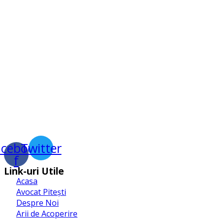
acebook-
Twitter
f
Link-uri Utile
Acasa
Avocat Pitești
Despre Noi
Arii de Acoperire